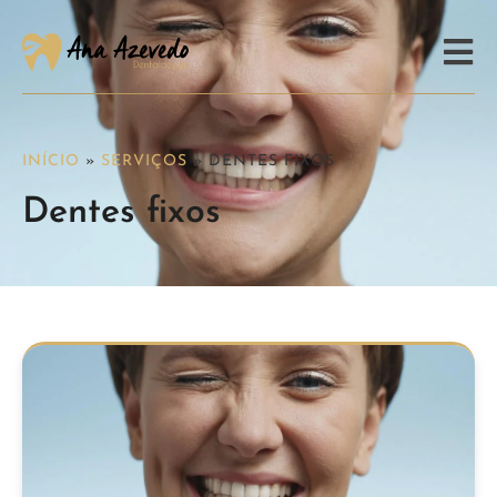
INÍCIO
»
SERVIÇOS
»
DENTES FIXOS
Dentes fixos